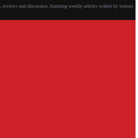
eviews and discussion, featuring weekly articles written by serious