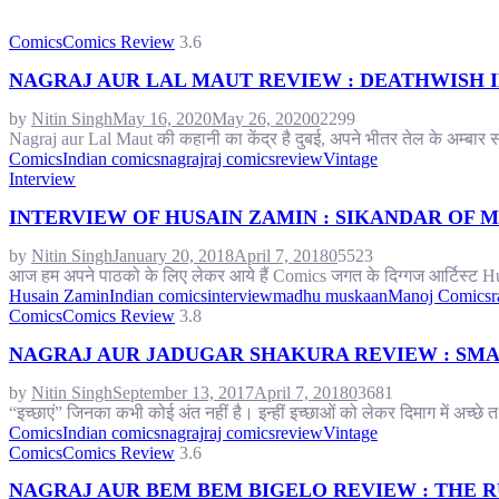
Comics
Comics Review
3.6
NAGRAJ AUR LAL MAUT REVIEW : DEATHWISH I
by
Nitin Singh
May 16, 2020
May 26, 2020
0
2299
Nagraj aur Lal Maut की कहानी का केंद्र है दुबई, अपने भीतर तेल के अम्बार स
Comics
Indian comics
nagraj
raj comics
review
Vintage
Interview
INTERVIEW OF HUSAIN ZAMIN : SIKANDAR OF
by
Nitin Singh
January 20, 2018
April 7, 2018
0
5523
आज हम अपने पाठको के लिए लेकर आये हैं Comics जगत के दिग्गज आर्टिस्ट Hus
Husain Zamin
Indian comics
interview
madhu muskaan
Manoj Comics
r
Comics
Comics Review
3.8
NAGRAJ AUR JADUGAR SHAKURA REVIEW : SMAL
by
Nitin Singh
September 13, 2017
April 7, 2018
0
3681
“इच्छाएं” जिनका कभी कोई अंत नहीं है। इन्हीं इच्छाओं को लेकर दिमाग में अच्छे तथ
Comics
Indian comics
nagraj
raj comics
review
Vintage
Comics
Comics Review
3.6
NAGRAJ AUR BEM BEM BIGELO REVIEW : THE R