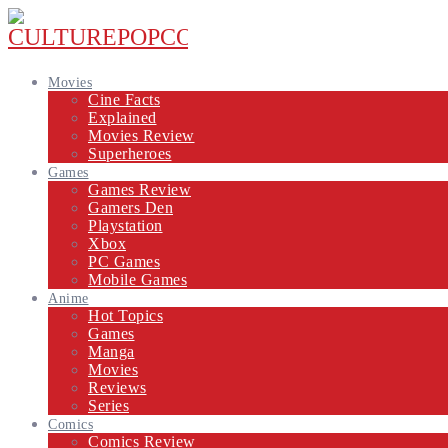
Movies
Cine Facts
Explained
Movies Review
Superheroes
Games
Games Review
Gamers Den
Playstation
Xbox
PC Games
Mobile Games
Anime
Hot Topics
Games
Manga
Movies
Reviews
Series
Comics
Comics Review