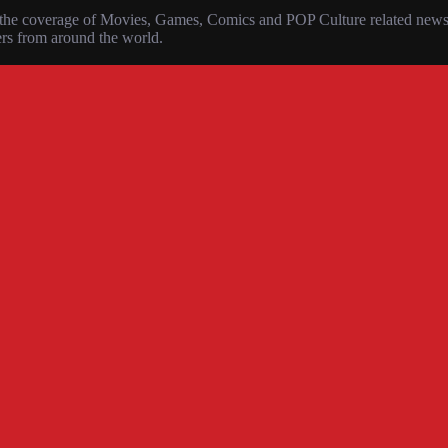
the coverage of Movies, Games, Comics and POP Culture related news, r
ers from around the world.