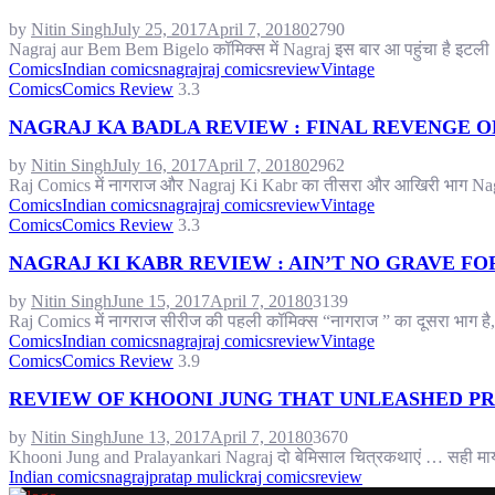
by
Nitin Singh
July 25, 2017
April 7, 2018
0
2790
Nagraj aur Bem Bem Bigelo कॉमिक्स में Nagraj इस बार आ पहुंचा है इटली
Comics
Indian comics
nagraj
raj comics
review
Vintage
Comics
Comics Review
3.3
NAGRAJ KA BADLA REVIEW : FINAL REVENGE 
by
Nitin Singh
July 16, 2017
April 7, 2018
0
2962
Raj Comics में नागराज और Nagraj Ki Kabr का तीसरा और आखिरी भाग Nagraj 
Comics
Indian comics
nagraj
raj comics
review
Vintage
Comics
Comics Review
3.3
NAGRAJ KI KABR REVIEW : AIN’T NO GRAVE F
by
Nitin Singh
June 15, 2017
April 7, 2018
0
3139
Raj Comics में नागराज सीरीज की पहली कॉमिक्स “नागराज ” का दूसरा भाग है, 
Comics
Indian comics
nagraj
raj comics
review
Vintage
Comics
Comics Review
3.9
REVIEW OF KHOONI JUNG THAT UNLEASHED P
by
Nitin Singh
June 13, 2017
April 7, 2018
0
3670
Khooni Jung and Pralayankari Nagraj दो बेमिसाल चित्रकथाएं … सही मायनो म
Indian comics
nagraj
pratap mulick
raj comics
review