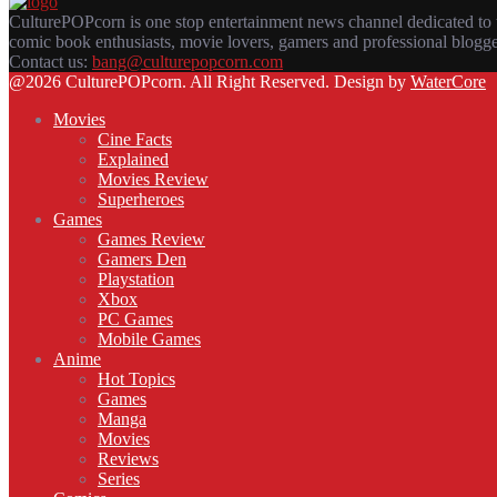
CulturePOPcorn is one stop entertainment news channel dedicated to 
comic book enthusiasts, movie lovers, gamers and professional blogg
Contact us:
bang@culturepopcorn.com
Facebook
Twitter
Instagram
Email
@2026 CulturePOPcorn. All Right Reserved. Design by
WaterCore
Movies
Cine Facts
Explained
Movies Review
Superheroes
Games
Games Review
Gamers Den
Playstation
Xbox
PC Games
Mobile Games
Anime
Hot Topics
Games
Manga
Movies
Reviews
Series