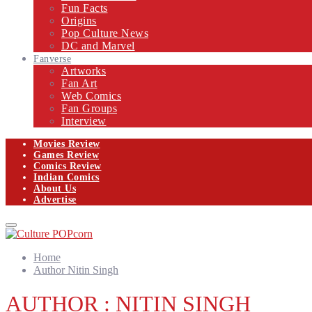
Fun Facts
Origins
Pop Culture News
DC and Marvel
Fanverse
Artworks
Fan Art
Web Comics
Fan Groups
Interview
Movies Review
Games Review
Comics Review
Indian Comics
About Us
Advertise
Facebook
Twitter
Instagram
Email
Primary
Menu
Home
Author
Nitin Singh
AUTHOR :
NITIN SINGH